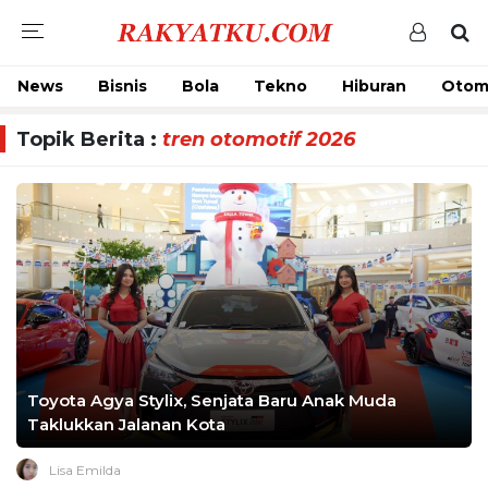
News
Bisnis
Bola
Tekno
Hiburan
Otom
Topik Berita :
tren otomotif 2026
Toyota Agya Stylix, Senjata Baru Anak Muda
Taklukkan Jalanan Kota
Lisa Emilda