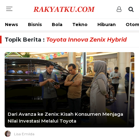
News
Bisnis
Bola
Tekno
Hiburan
Otom
Topik Berita :
Toyota Innova Zenix Hybrid
Dari Avanza ke Zenix: Kisah Konsumen Menjaga
Nilai Investasi Melalui Toyota
Lisa Emilda