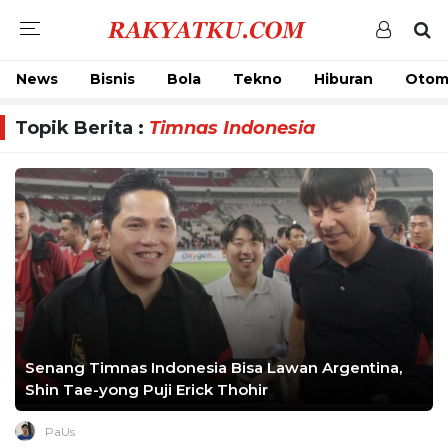
News
Bisnis
Bola
Tekno
Hiburan
Otom
Topik Berita :
Timnas Indonesia
Senang Timnas Indonesia Bisa Lawan Argentina,
Shin Tae-yong Puji Erick Thohir
PaUs