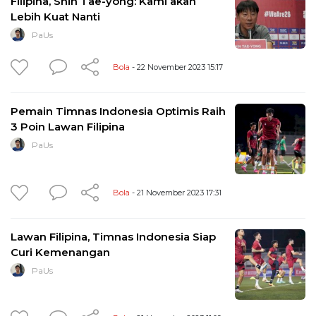
Filipina, Shin Tae-yong: Kami akan
Lebih Kuat Nanti
PaUs
Bola
- 22 November 2023 15:17
Pemain Timnas Indonesia Optimis Raih
3 Poin Lawan Filipina
PaUs
Bola
- 21 November 2023 17:31
Lawan Filipina, Timnas Indonesia Siap
Curi Kemenangan
PaUs