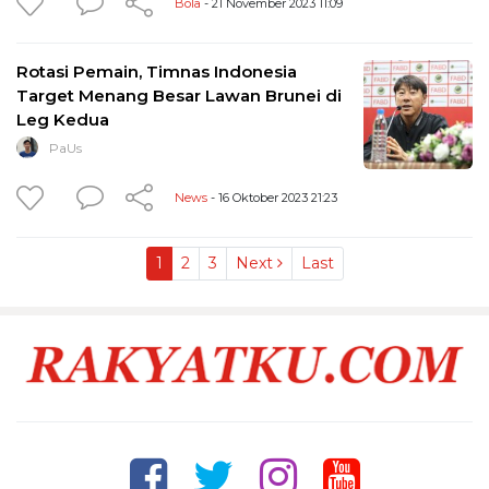
Bola
- 21 November 2023 11:09
Rotasi Pemain, Timnas Indonesia
Target Menang Besar Lawan Brunei di
Leg Kedua
PaUs
News
- 16 Oktober 2023 21:23
1
2
3
Next
Last