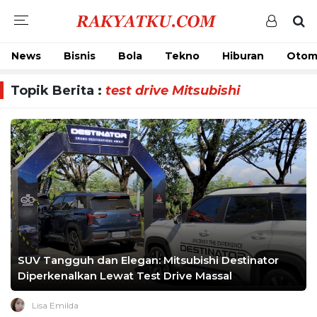
News
Bisnis
Bola
Tekno
Hiburan
Otom
Topik Berita :
test drive Mitsubishi
SUV Tangguh dan Elegan: Mitsubishi Destinator
Diperkenalkan Lewat Test Drive Massal
Lisa Emilda