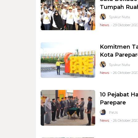
Tumpah Ruah
Syukur Nutu
News
- 29 Oktober 2023
Komitmen Ta
Kota Parepar
Syukur Nutu
News
- 26 Oktober 2023
10 Pejabat Ha
Parepare
PaUs
News
- 26 Oktober 2023