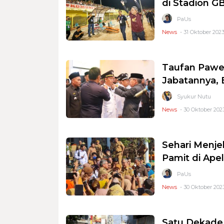
di Stadion G
PaUs
News
- 31 Oktober 2023
Taufan Pawe 
Jabatannya,
Syukur Nutu
News
- 30 Oktober 2023
Sehari Menje
Pamit di Ape
PaUs
News
- 30 Oktober 2023
Satu Dekade 