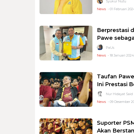
Syukur Nutu
News
- 01 Februari 202
Berprestasi 
Pawe sebagai
PaUs
News
- 18 Januari 2024
Taufan Pawe:
Ini Prestasi
Nur Hidayat Said
News
- 09 Desember 20
Suporter PS
Akan Berstan