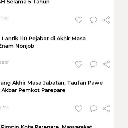
BH Selama 5 Tahun
 11:38
Lantik 110 Pejabat di Akhir Masa
 Enam Nonjob
 15:37
lang Akhir Masa Jabatan, Taufan Pawe
l Akbar Pemkot Parepare
 09:55
Pimpin Kota Parepare, Masyarakat