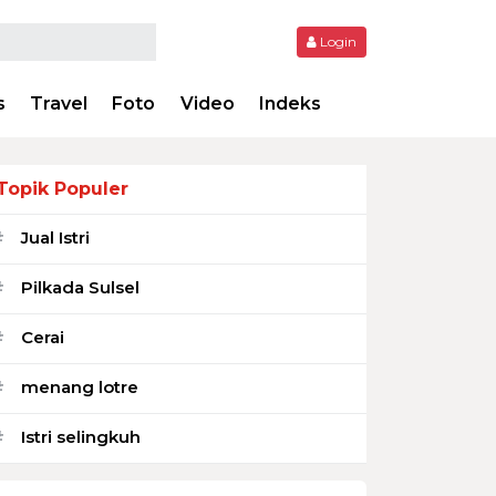
Login
s
Travel
Foto
Video
Indeks
Topik Populer
Jual Istri
#
Pilkada Sulsel
#
Cerai
#
menang lotre
#
Istri selingkuh
#