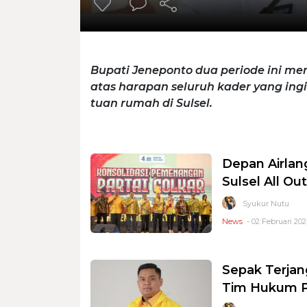
Bupati Jeneponto dua periode ini m
atas harapan seluruh kader yang ing
tuan rumah di Sulsel.
Depan Airlan
Sulsel All O
Syukur Nutu
News
- 02 Februari 20
Sepak Terjan
Tim Hukum P