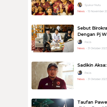
Syukur Nutu
News
- 15 November 20
Sebut Birokr
Dengan Pj Wa
PaUs
News
- 31 Oktober 2023
Sadikin Aksa
PaUs
News
- 31 Oktober 2023
Taufan Pawe