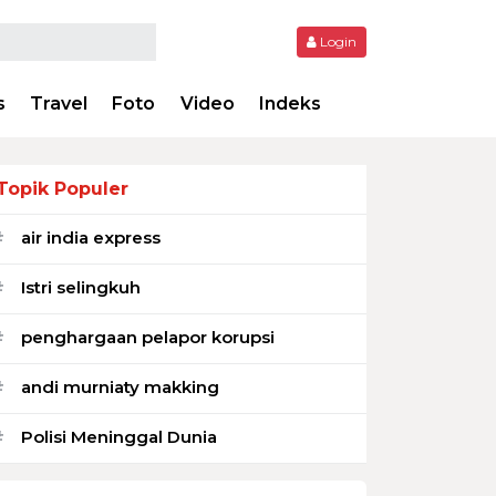
Login
s
Travel
Foto
Video
Indeks
Topik Populer
air india express
#
Istri selingkuh
#
penghargaan pelapor korupsi
#
andi murniaty makking
#
Polisi Meninggal Dunia
#