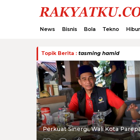
News
Bisnis
Bola
Tekno
Hibu
Topik Berita :
tasming hamid
Perkuat Sinergi, Wali Kota Parep