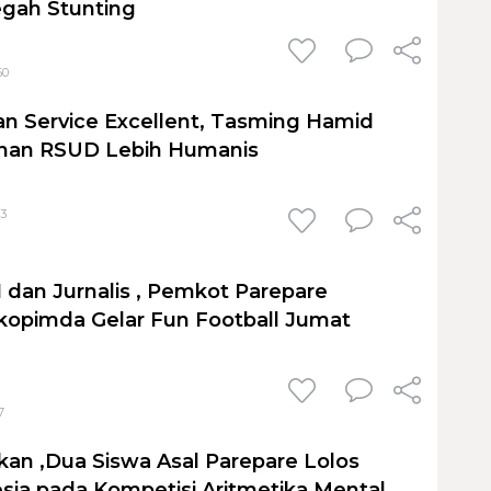
egah Stunting
50
an Service Excellent, Tasming Hamid
anan RSUD Lebih Humanis
03
SI dan Jurnalis , Pemkot Parepare
opimda Gelar Fun Football Jumat
7
n ,Dua Siswa Asal Parepare Lolos
esia pada Kompetisi Aritmetika Mental