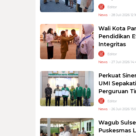
Editor
News
- 28 Juli 2026 12:1
Wali Kota Pa
Pendidikan E
Integritas
Editor
News
- 27 Juli 2026 14:
Perkuat Sine
UMI Sepakati
Perguruan Ti
Editor
News
- 26 Juli 2026 15:
Wagub Sulsel
Puskesmas L