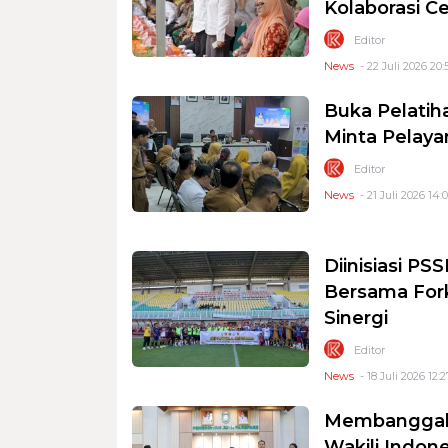
Kolaborasi C
Editor
News
- 22 Juli 2026 20:
Buka Pelatih
Minta Pelay
Editor
News
- 21 Juli 2026 14:
Diinisiasi PS
Bersama Fork
Sinergi
Editor
News
- 18 Juli 2026 12:2
Membanggaka
Wakili Indon