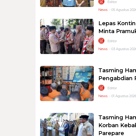
Editor
News
- 05 Agustus 202
Lepas Konti
Minta Pramu
Editor
News
- 03 Agustus 2026
Tasming Ham
Pengabdian P
Editor
News
- 01 Agustus 2026
Tasming Ham
Korban Keba
Parepare