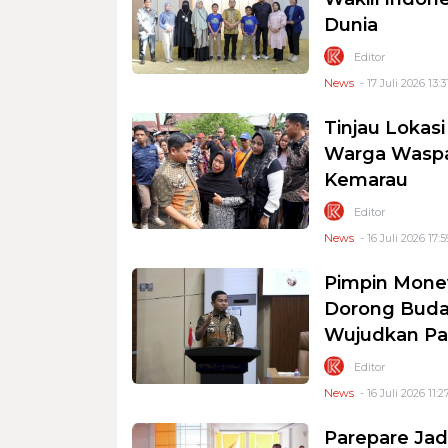
Dunia
Editor
News
- 17 Juli 2026 13:3
Tinjau Lokas
Warga Waspa
Kemarau
Editor
News
- 16 Juli 2026 17:5
Pimpin Mone
Dorong Buday
Wujudkan Pa
Editor
News
- 16 Juli 2026 11:2
Parepare Jad