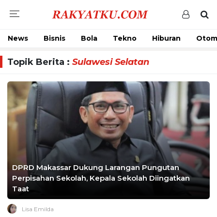
News
Bisnis
Bola
Tekno
Hiburan
Otom
Topik Berita :
Sulawesi Selatan
DPRD Makassar Dukung Larangan Pungutan
Perpisahan Sekolah, Kepala Sekolah Diingatkan
Taat
Lisa Emilda