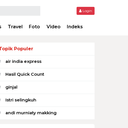
Login
s
Travel
Foto
Video
Indeks
Topik Populer
air india express
#
Hasil Quick Count
#
ginjal
#
Istri selingkuh
#
andi murniaty makking
#