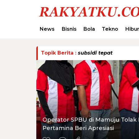
News
Bisnis
Bola
Tekno
Hibu
Topik Berita :
subsidi tepat
Operator SPBU di Mamuju Tolak P
Pertamina Beri Apresiasi