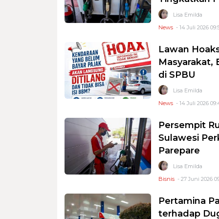
Lisa Emilda
News
- 14 Juli 2026 09:
Lawan Hoaks
Masyarakat, 
di SPBU
Lisa Emilda
News
- 14 Juli 2026 09:
Persempit R
Sulawesi Per
Parepare
Lisa Emilda
Bisnis
- 27 Juni 2026 0
Pertamina Pa
terhadap Du