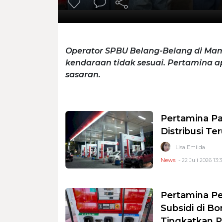
Operator SPBU Belang-Belang di Mam
kendaraan tidak sesuai. Pertamina ap
sasaran.
Pertamina Pa
Distribusi T
Lisa Emilda
News
- 22 Juli 2026 13:
Pertamina P
Subsidi di B
Tingkatkan 