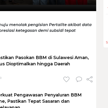
uju menolak pengisian Pertalite akibat data
resiasi ketegasan demi subsidi tepat
S
stikan Pasokan BBM di Sulawesi Aman,
erus Dioptimalkan hingga Daerah
30
erkuat Pengawasan Penyaluran BBM
one, Pastikan Tepat Sasaran dan
Pelayanan