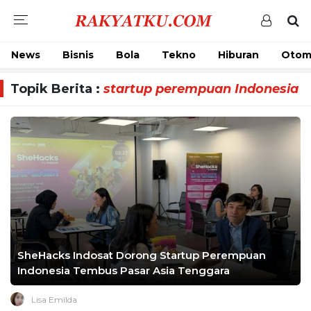
News
Bisnis
Bola
Tekno
Hiburan
Otom
Topik Berita :
startup perempuan Indonesia
SheHacks Indosat Dorong Startup Perempuan
Indonesia Tembus Pasar Asia Tenggara
Lisa Emilda