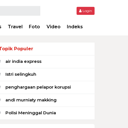
Login
s
Travel
Foto
Video
Indeks
Topik Populer
air india express
#
Istri selingkuh
#
penghargaan pelapor korupsi
#
andi murniaty makking
#
Polisi Meninggal Dunia
#