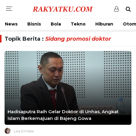
News
Bisnis
Bola
Tekno
Hiburan
Otom
Topik Berita :
Sidang promosi doktor
Hadisaputra Raih Gelar Doktor di Unhas, Angkat
Islam Berkemajuan di Bajeng Gowa
Lisa Emilda