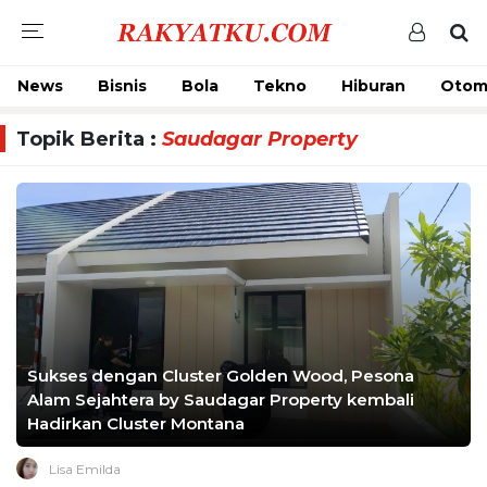
News
Bisnis
Bola
Tekno
Hiburan
Otom
Topik Berita :
Saudagar Property
Sukses dengan Cluster Golden Wood, Pesona
Alam Sejahtera by Saudagar Property kembali
Hadirkan Cluster Montana
Lisa Emilda