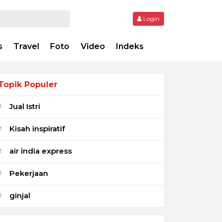
Login
s
Travel
Foto
Video
Indeks
Topik Populer
Jual Istri
#
Kisah inspiratif
#
air india express
#
Pekerjaan
#
ginjal
#