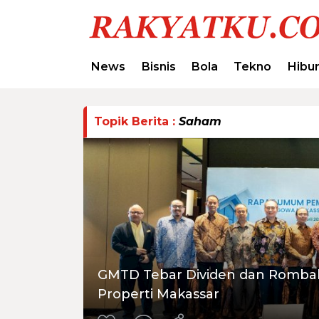
News
Bisnis
Bola
Tekno
Hibu
Topik Berita :
Saham
GMTD Tebar Dividen dan Rombak 
Properti Makassar