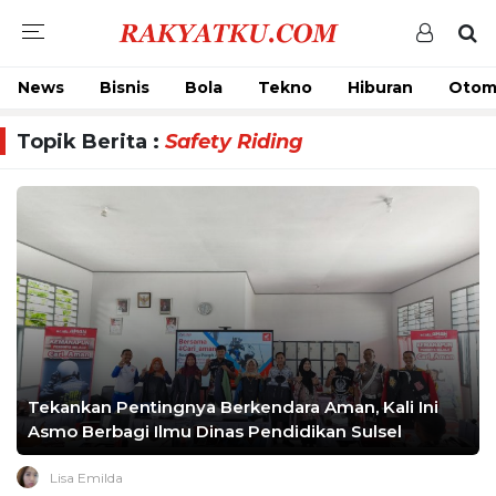
News
Bisnis
Bola
Tekno
Hiburan
Otom
Topik Berita :
Safety Riding
Tekankan Pentingnya Berkendara Aman, Kali Ini
Asmo Berbagi Ilmu Dinas Pendidikan Sulsel
Lisa Emilda