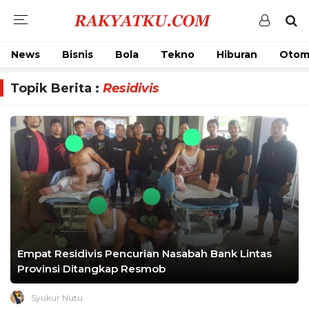
News
Bisnis
Bola
Tekno
Hiburan
Otom
Topik Berita :
Residivis
Empat Residivis Pencurian Nasabah Bank Lintas
Provinsi Ditangkap Resmob
Syukur Nutu