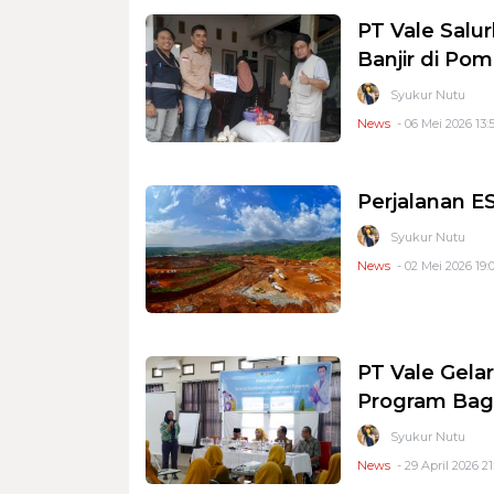
PT Vale Salu
Banjir di Pom
Syukur Nutu
News
- 06 Mei 2026 13:5
Perjalanan E
Syukur Nutu
News
- 02 Mei 2026 19:0
PT Vale Gela
Program Bag
Syukur Nutu
News
- 29 April 2026 21