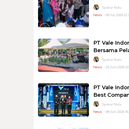
Syukur Nutu
News
- 09 Juli 2026 22:
PT Vale Ind
Bersama Pela
Syukur Nutu
News
- 26 Juni 2026 22
PT Vale Indo
Best Compani
Syukur Nutu
News
- 08 Juni 2026 16