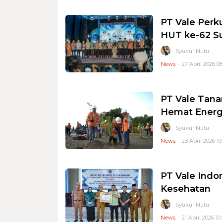
PT Vale Perku
HUT ke-62 S
Syukur Nutu
News
- 27 April 2026 08
PT Vale Tan
Hemat Energi
Syukur Nutu
News
- 23 April 2026 19
PT Vale Indo
Kesehatan
Syukur Nutu
News
- 21 April 2026 10