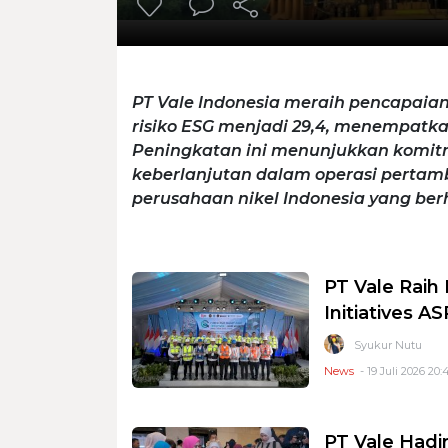
PT Vale Indonesia meraih pencapaia
risiko ESG menjadi 29,4, menempatk
Peningkatan ini menunjukkan komitm
keberlanjutan dalam operasi perta
perusahaan nikel Indonesia yang berh
PT Vale Raih
Initiatives A
Syukur Nutu
News
- 19 Juli 2026 20:
PT Vale Hadi