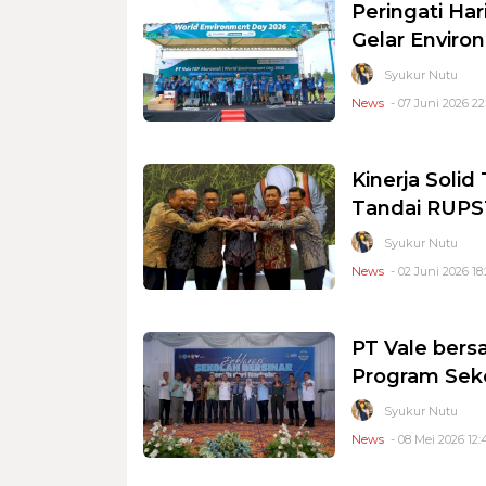
Peringati Ha
Gelar Enviro
Syukur Nutu
News
- 07 Juni 2026 22
Kinerja Soli
Tandai RUPS
Syukur Nutu
News
- 02 Juni 2026 18
PT Vale ber
Program Seko
Syukur Nutu
News
- 08 Mei 2026 12: