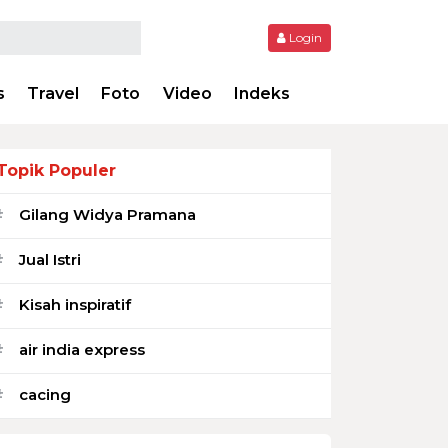
Login
s
Travel
Foto
Video
Indeks
Topik Populer
Gilang Widya Pramana
#
Jual Istri
#
Kisah inspiratif
#
air india express
#
cacing
#