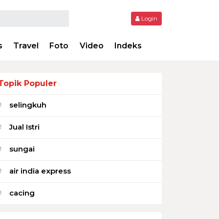
Login
s
Travel
Foto
Video
Indeks
Topik Populer
selingkuh
#
Jual Istri
#
sungai
#
air india express
#
cacing
#