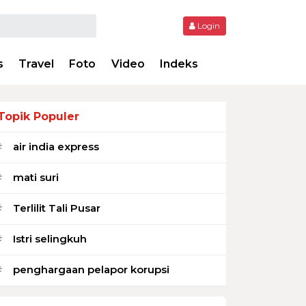
Login
s
Travel
Foto
Video
Indeks
Topik Populer
air india express
#
mati suri
#
Terlilit Tali Pusar
#
Istri selingkuh
#
penghargaan pelapor korupsi
#