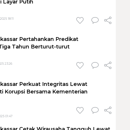
i Layar Putih
025 18:11
kassar Pertahankan Predikat
 Tiga Tahun Berturut-turut
25 23:26
kassar Perkuat Integritas Lewat
Anti Korupsi Bersama Kementerian
025 01:47
akassar Cetak Wirausaha Tangguh Lewat