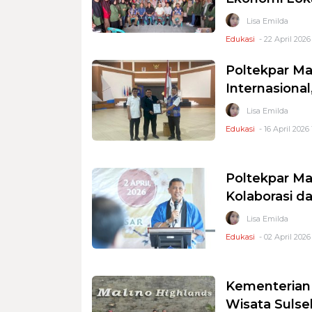
Lisa Emilda
Edukasi
- 22 April 2026 
Poltekpar Ma
Internasiona
Lisa Emilda
Edukasi
- 16 April 2026
Poltekpar Ma
Kolaborasi d
Lisa Emilda
Edukasi
- 02 April 2026
Kementerian 
Wisata Sulse