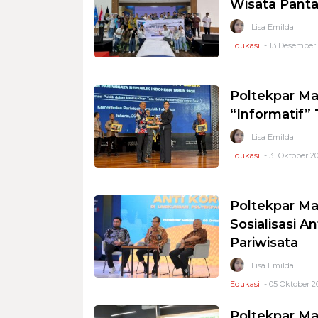
Wisata Panta
Lisa Emilda
Edukasi
- 13 Desember 2
Poltekpar Ma
“Informatif”
Lisa Emilda
Edukasi
- 31 Oktober 20
Poltekpar Ma
Sosialisasi 
Pariwisata
Lisa Emilda
Edukasi
- 05 Oktober 2
Poltekpar M