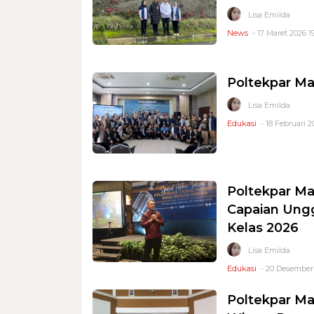
Lisa Emilda
News
- 17 Maret 2026 1
Poltekpar Ma
Lisa Emilda
Edukasi
- 18 Februari 2
Poltekpar Ma
Capaian Ungg
Kelas 2026
Lisa Emilda
Edukasi
- 20 Desember 
Poltekpar Ma