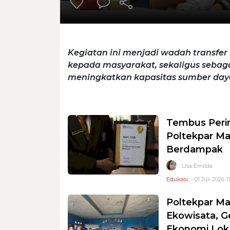
Kegiatan ini menjadi wadah transfer
kepada masyarakat, sekaligus sebagai
meningkatkan kapasitas sumber daya
Tembus Perin
Poltekpar M
Berdampak
Lisa Emilda
Edukasi
- 01 Juli 2026 1
Poltekpar Ma
Ekowisata, 
Ekonomi Lok