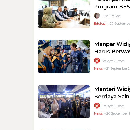
Program BES
Lisa Emilda
Edukasi
- 27 September
Menpar Widiy
Harus Berwaw
Rakyatku.com
News
- 21 September 2
Menteri Widi
Berdaya Sain
Rakyatku.com
News
- 20 September 2