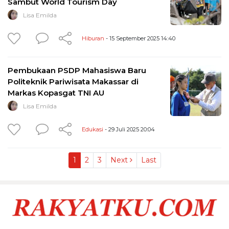
Sambut World Tourism Day
Lisa Emilda
Hiburan
- 15 September 2025 14:40
Pembukaan PSDP Mahasiswa Baru
Politeknik Pariwisata Makassar di
Markas Kopasgat TNI AU
Lisa Emilda
Edukasi
- 29 Juli 2025 20:04
1
2
3
Next
Last