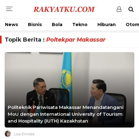
News
Bisnis
Bola
Tekno
Hiburan
Otom
Topik Berita :
Poltekpar Makassar
Politeknik Pariwisata Makassar Menandatangani
MoU dengan International University of Tourism
and Hospitality (IUTH) Kazakhstan
Lisa Emilda