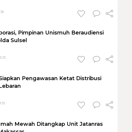
:36
borasi, Pimpinan Unismuh Beraudiensi
da Sulsel
5:33
 Siapkan Pengawasan Ketat Distribusi
Lebaran
9:35
mah Mewah Ditangkap Unit Jatanras
Makassar