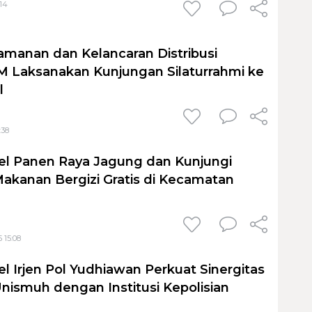
:14
amanan dan Kelancaran Distribusi
JM Laksanakan Kunjungan Silaturrahmi ke
l
:38
el Panen Raya Jagung dan Kunjungi
kanan Bergizi Gratis di Kecamatan
 15:08
l Irjen Pol Yudhiawan Perkuat Sinergitas
ismuh dengan Institusi Kepolisian