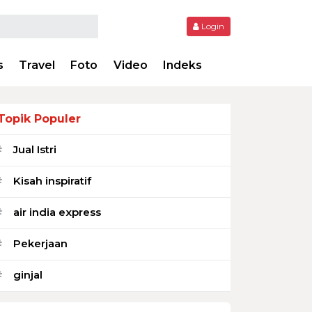
Login
s
Travel
Foto
Video
Indeks
Topik Populer
Jual Istri
#
Kisah inspiratif
#
air india express
#
Pekerjaan
#
ginjal
#