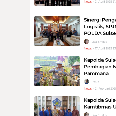
News
- 21 April 2025 21
Sinergi Peng
Logistik, SP
POLDA Sulse
Lisa Emilda
News
- 17 April 2025 23
Kapolda Suls
Pembagian Ma
Pammana
PaUs
News
- 21 Februari 2025
Kapolda Sulse
Kamtibmas Un
Lisa Emilda