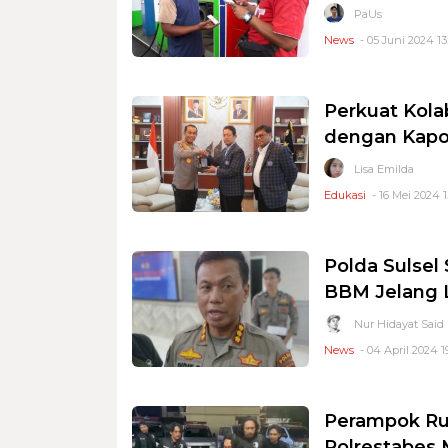
PaUs
News
- 05 Juni 2024 13
Perkuat Kola
dengan Kapol
Lisa Emilda
Edukasi
- 16 Mei 2024 1
Polda Sulsel
BBM Jelang 
Nur Hidayat Said
News
- 04 April 2024 1
Perampok Ru
Polrestabes 