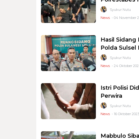
Syukur Nutu
News
- 04 November 2
Hasil Sidan
Polda Sulsel
Syukur Nutu
News
- 24 Oktober 2023
Istri Polisi 
Perwira
Syukur Nutu
News
- 16 Oktober 2023
Mabbulo Siba