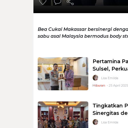
Bea Cukai Makassar bersinergi deng
sabu asal Malaysia bermodus body str
Pertamina Pa
Sulsel, Perk
Lisa Emilda
Hiburan
- 25 April 2025
Tingkatkan P
Sinergitas d
Lisa Emilda