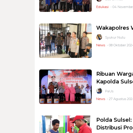
Edukasi
- 04 November
Wakapolres W
Syukur Nutu
News
- 08 Oktober 2024
Ribuan Warga 
Kapolda Suls
PaUs
News
- 27 Agustus 202
Polda Sulsel
Distribusi Pr