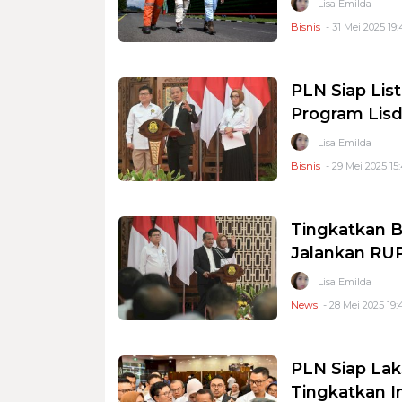
Lisa Emilda
Bisnis
- 31 Mei 2025 19:
PLN Siap Lis
Program Lis
Lisa Emilda
Bisnis
- 29 Mei 2025 15
Tingkatkan B
Jalankan RUP
Lisa Emilda
News
- 28 Mei 2025 19:
PLN Siap La
Tingkatkan I