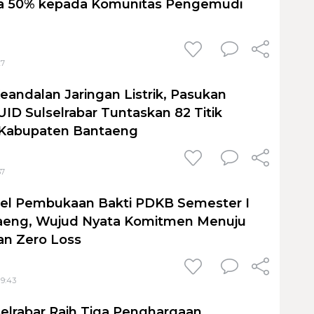
 50% kepada Komunitas Pengemudi
27
eandalan Jaringan Listrik, Pasukan
ID Sulselrabar Tuntaskan 82 Titik
i Kabupaten Bantaeng
37
pel Pembukaan Bakti PDKB Semester I
taeng, Wujud Nyata Komitmen Menuju
an Zero Loss
19:43
elrabar Raih Tiga Penghargaan