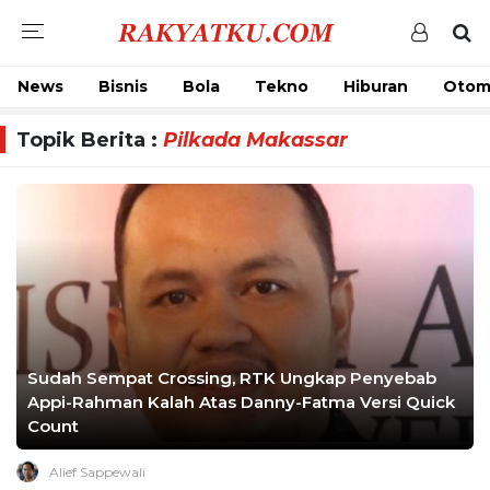
News
Bisnis
Bola
Tekno
Hiburan
Otom
Topik Berita :
Pilkada Makassar
Sudah Sempat Crossing, RTK Ungkap Penyebab
Appi-Rahman Kalah Atas Danny-Fatma Versi Quick
Count
Alief Sappewali