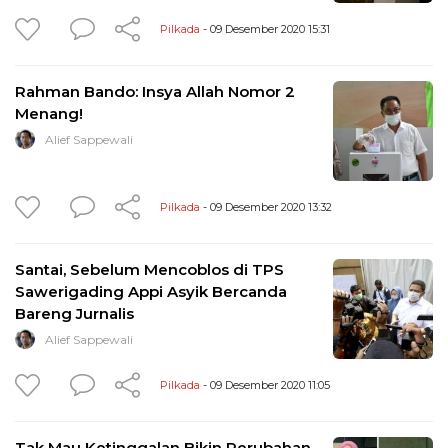
Pilkada
- 09 Desember 2020 15:31
Rahman Bando: Insya Allah Nomor 2
Menang!
Alief Sappewali
Pilkada
- 09 Desember 2020 13:32
Santai, Sebelum Mencoblos di TPS
Sawerigading Appi Asyik Bercanda
Bareng Jurnalis
Alief Sappewali
Pilkada
- 09 Desember 2020 11:05
Tak Mau Ketinggalan Bikin Perubahan