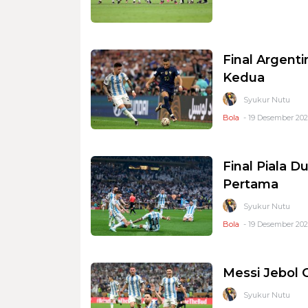
Final Argent
Kedua
Syukur Nutu
Bola
- 19 Desember 2022
Final Piala D
Pertama
Syukur Nutu
Bola
- 19 Desember 202
Messi Jebol 
Syukur Nutu