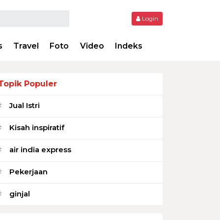
Login
s
Travel
Foto
Video
Indeks
Topik Populer
Jual Istri
#
Kisah inspiratif
#
air india express
#
Pekerjaan
#
ginjal
#