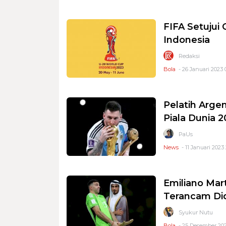
FIFA Setujui 
Indonesia
Redaksi
Bola
- 26 Januari 2023 
Pelatih Argen
Piala Dunia 
PaUs
News
- 11 Januari 2023 
Emiliano Mart
Terancam Did
Syukur Nutu
Bola
- 25 Desember 202