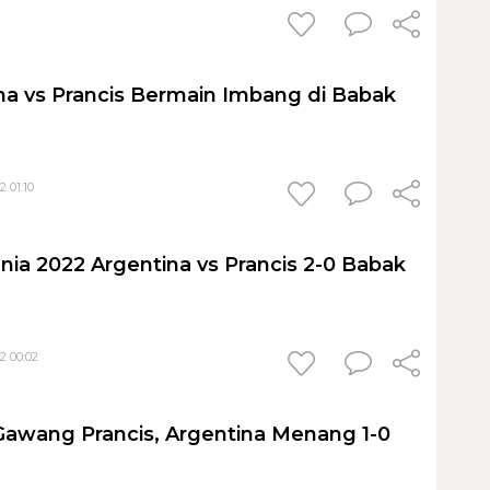
ina vs Prancis Bermain Imbang di Babak
 01:10
unia 2022 Argentina vs Prancis 2-0 Babak
2 00:02
Gawang Prancis, Argentina Menang 1-0