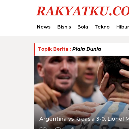
News
Bisnis
Bola
Tekno
Hibu
Topik Berita :
Piala Dunia
Argentina vs Kroasia 3-0, Lionel 