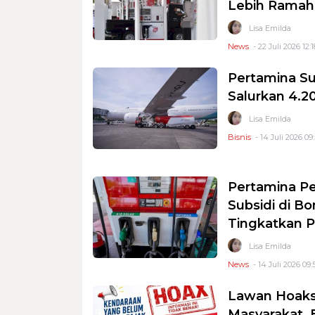
Lebih Ramah
Lisa Emilda
News
- 22 Juli 2026 12:1
Pertamina Su
Salurkan 4.2
Lisa Emilda
Bisnis
- 14 Juli 2026 09
Pertamina P
Subsidi di B
Tingkatkan 
Lisa Emilda
News
- 14 Juli 2026 09:
Lawan Hoaks
Masyarakat, 