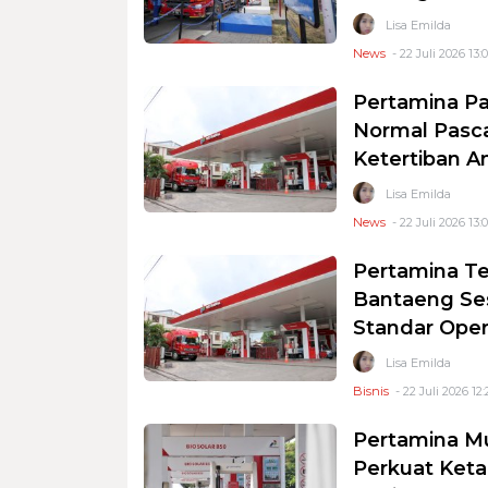
Lisa Emilda
News
- 22 Juli 2026 13:
Pertamina P
Normal Pasc
Ketertiban A
Lisa Emilda
News
- 22 Juli 2026 13:
Pertamina Te
Bantaeng Ses
Standar Oper
Lisa Emilda
Bisnis
- 22 Juli 2026 12:
Pertamina Mul
Perkuat Keta