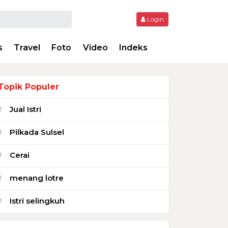
Login
s
Travel
Foto
Video
Indeks
Topik Populer
Jual Istri
#
Pilkada Sulsel
#
Cerai
#
menang lotre
#
Istri selingkuh
#