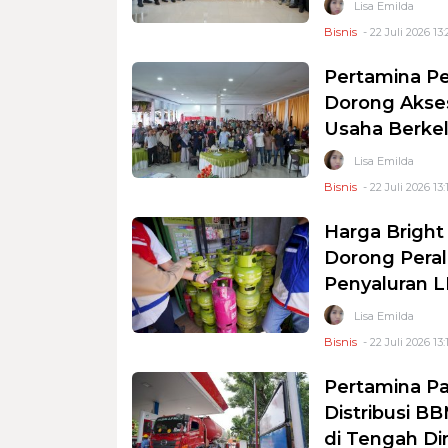
Lisa Emilda
Bisnis
- 22 Juli 2026 13:
Pertamina Pe
Dorong Akses
Usaha Berkel
Lisa Emilda
Bisnis
- 22 Juli 2026 13:
Harga Bright
Dorong Peral
Penyaluran L
Lisa Emilda
Bisnis
- 22 Juli 2026 13:
Pertamina Pa
Distribusi B
di Tengah D