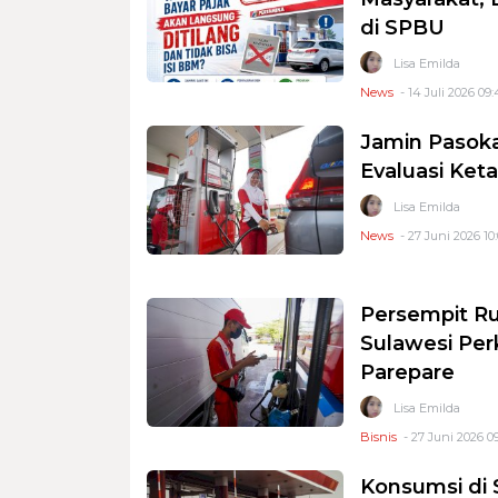
di SPBU
Lisa Emilda
News
- 14 Juli 2026 09:
Jamin Pasoka
Evaluasi Ket
Lisa Emilda
News
- 27 Juni 2026 10
Persempit R
Sulawesi Per
Parepare
Lisa Emilda
Bisnis
- 27 Juni 2026 0
Konsumsi di 