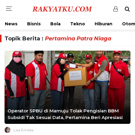
News
Bisnis
Bola
Tekno
Hiburan
Otom
Topik Berita :
Pertamina Patra Niaga
Operator SPBU di Mamuju Tolak Pengisian BBM
Subsidi Tak Sesuai Data, Pertamina Beri Apresiasi
Lisa Emilda