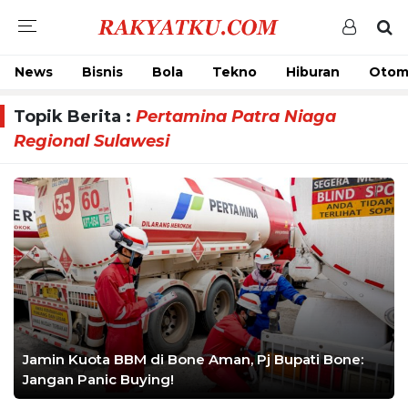
News
Bisnis
Bola
Tekno
Hiburan
Otom
Topik Berita :
Pertamina Patra Niaga
Regional Sulawesi
Jamin Kuota BBM di Bone Aman, Pj Bupati Bone:
Jangan Panic Buying!