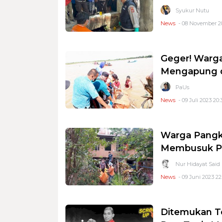
Syukur Nutu
News
- 08 November 20
Geger! Warg
Mengapung d
PaUs
News
- 09 Juli 2023 20:
Warga Pangk
Membusuk P
Nur Hidayat Said
News
- 09 Juni 2023 22
Ditemukan Ter