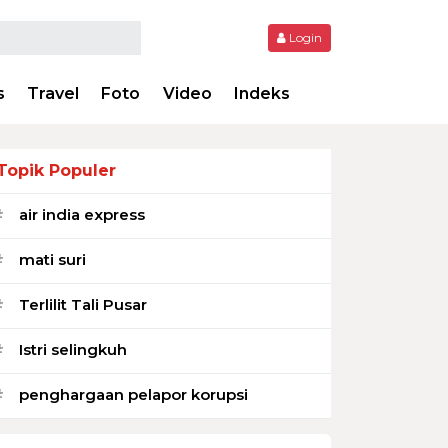
Login
s
Travel
Foto
Video
Indeks
Topik Populer
air india express
#
mati suri
#
Terlilit Tali Pusar
#
Istri selingkuh
#
penghargaan pelapor korupsi
#