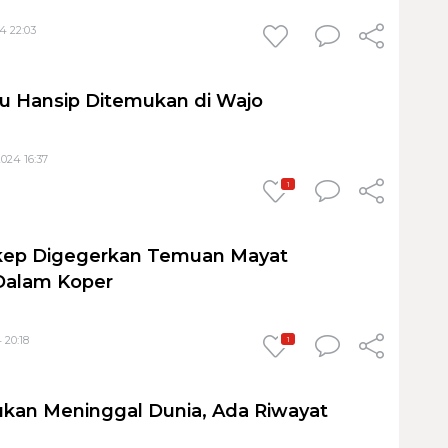
4 22:03
u Hansip Ditemukan di Wajo
024 16:37
1
ep Digegerkan Temuan Mayat
Dalam Koper
 20:18
1
kan Meninggal Dunia, Ada Riwayat