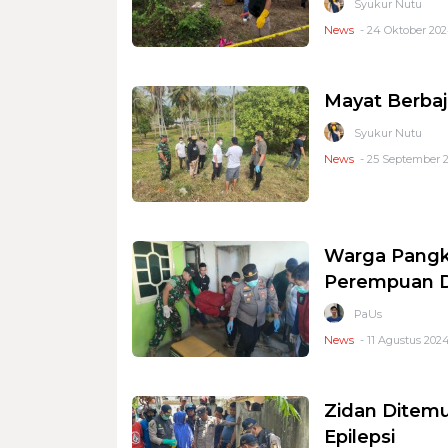
Syukur Nutu
News
- 24 Oktober 202
Mayat Berbaj
Syukur Nutu
News
- 25 September 2
Warga Pangk
Perempuan 
PaUs
News
- 11 Agustus 2024
Zidan Ditemu
Epilepsi