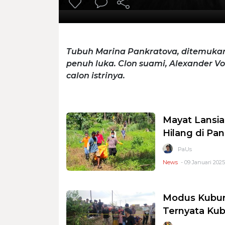
Tubuh Marina Pankratova, ditemukan
penuh luka. Clon suami, Alexander V
calon istrinya.
Mayat Lansia
Hilang di Pa
PaUs
News
- 09 Januari 2025
Modus Kubur 
Ternyata Kub