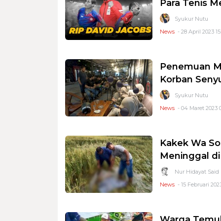
Para Tenis M
Syukur Nutu
News
- 28 April 2023 15
Penemuan Ma
Korban Sen
Syukur Nutu
News
- 04 Maret 2023 
Kakek Wa So
Meninggal d
Nur Hidayat Said
News
- 15 Februari 202
Warga Temuk