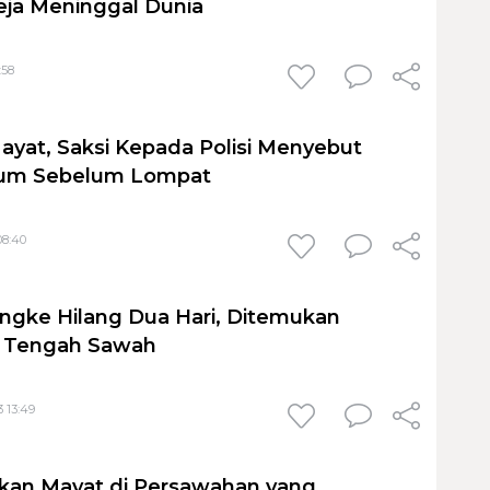
eja Meninggal Dunia
:58
yat, Saksi Kepada Polisi Menyebut
yum Sebelum Lompat
08:40
ngke Hilang Dua Hari, Ditemukan
i Tengah Sawah
3 13:49
an Mayat di Persawahan yang