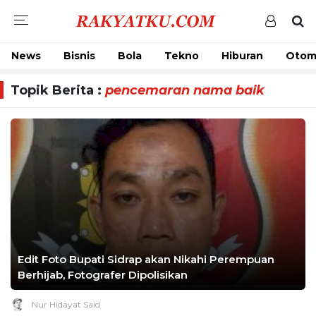
News
Bisnis
Bola
Tekno
Hiburan
Otom
Topik Berita :
pencemaran nama baik
Edit Foto Bupati Sidrap akan Nikahi Perempuan
Berhijab, Fotografer Dipolisikan
Nur Hidayat Said