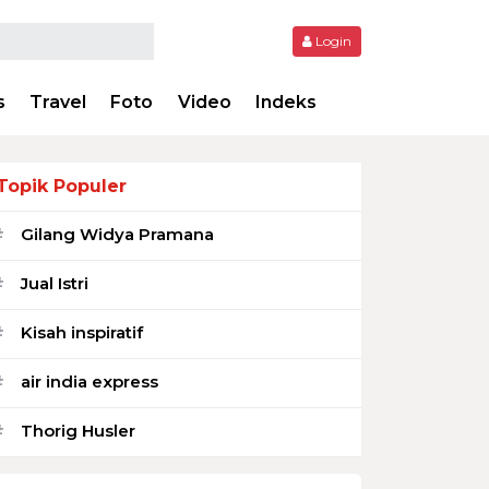
Login
s
Travel
Foto
Video
Indeks
Topik Populer
Gilang Widya Pramana
#
Jual Istri
#
Kisah inspiratif
#
air india express
#
Thorig Husler
#