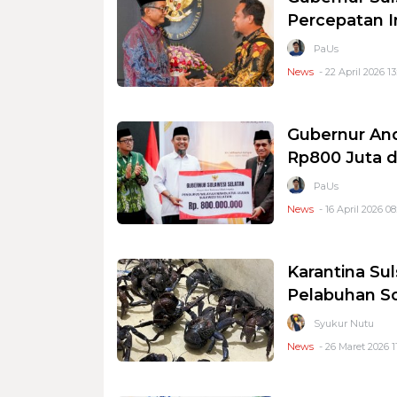
Percepatan I
PaUs
News
- 22 April 2026 13
Gubernur And
Rp800 Juta d
PaUs
News
- 16 April 2026 08
Karantina Sul
Pelabuhan S
Syukur Nutu
News
- 26 Maret 2026 1