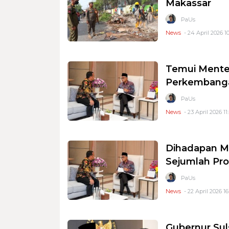
Makassar
PaUs
News
- 24 April 2026 10
Temui Menter
Perkembanga
PaUs
News
- 23 April 2026 11
Dihadapan Me
Sejumlah Pro
PaUs
News
- 22 April 2026 16
Gubernur Sul