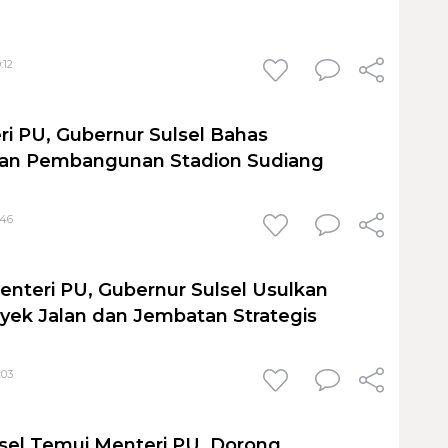
:12
i PU, Gubernur Sulsel Bahas
n Pembangunan Stadion Sudiang
:46
nteri PU, Gubernur Sulsel Usulkan
yek Jalan dan Jembatan Strategis
:03
sel Temui Menteri PU, Dorong