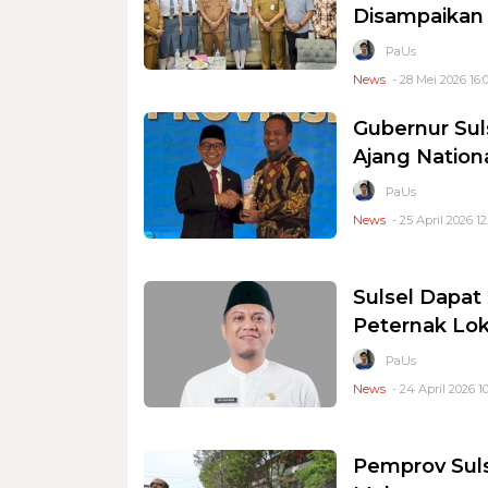
Disampaikan
PaUs
News
- 28 Mei 2026 16:
Gubernur Sul
Ajang Nation
PaUs
News
- 25 April 2026 12
Sulsel Dapat 
Peternak Lok
PaUs
News
- 24 April 2026 10
Pemprov Suls