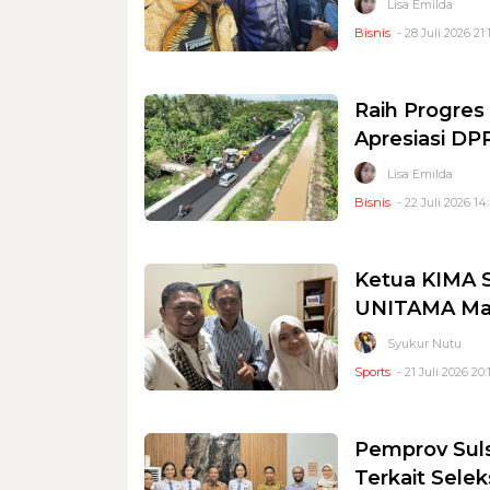
Lisa Emilda
Bisnis
- 28 Juli 2026 21:
Raih Progres
Apresiasi DP
Lisa Emilda
Bisnis
- 22 Juli 2026 14
Ketua KIMA S
UNITAMA Ma
Syukur Nutu
Sports
- 21 Juli 2026 20:
Pemprov Suls
Terkait Selek