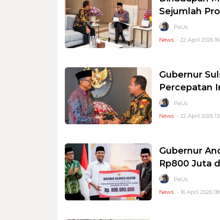
Sejumlah Pro
PaUs
News
- 22 April 2026 16
Gubernur Sul
Percepatan I
PaUs
News
- 22 April 2026 13
Gubernur And
Rp800 Juta d
PaUs
News
- 16 April 2026 08