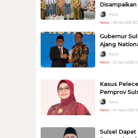
Disampaikan
PaUs
News
- 28 Mei 2026 16:
Gubernur Sul
Ajang Nation
PaUs
News
- 25 April 2026 12
Kasus Pelec
Pemprov Sul
PaUs
News
- 24 April 2026 16
Sulsel Dapat 