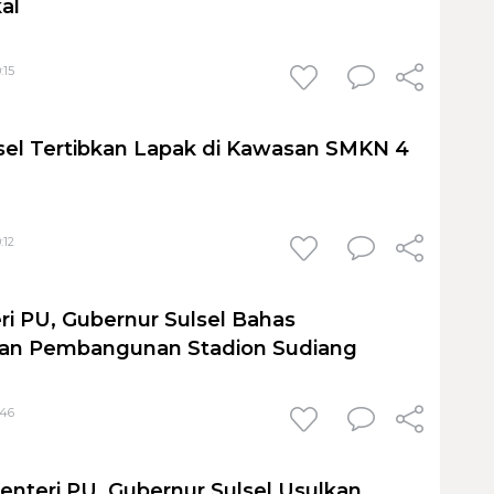
al
:15
el Tertibkan Lapak di Kawasan SMKN 4
:12
i PU, Gubernur Sulsel Bahas
n Pembangunan Stadion Sudiang
:46
nteri PU, Gubernur Sulsel Usulkan