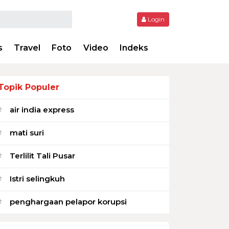
Login
s
Travel
Foto
Video
Indeks
Topik Populer
air india express
#
mati suri
#
Terlilit Tali Pusar
#
Istri selingkuh
#
penghargaan pelapor korupsi
#