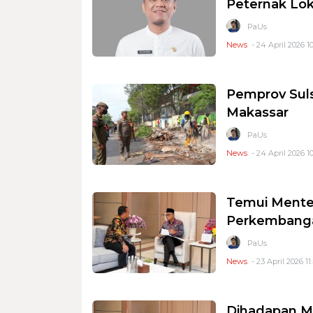
Peternak Lok
PaUs
News
- 24 April 2026 10
Pemprov Suls
Makassar
PaUs
News
- 24 April 2026 10
Temui Menter
Perkembanga
PaUs
News
- 23 April 2026 11
Dihadapan Me