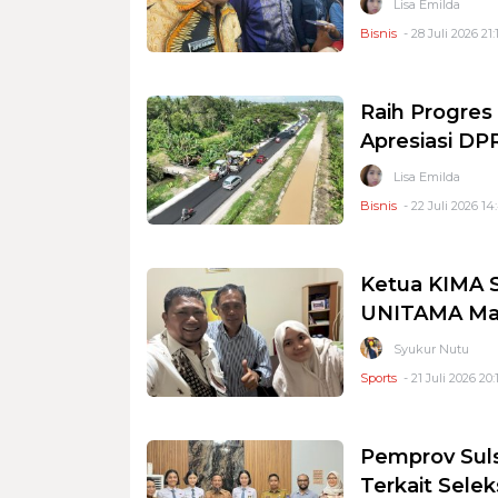
Lisa Emilda
Bisnis
- 28 Juli 2026 21:
Raih Progres
Apresiasi DP
Lisa Emilda
Bisnis
- 22 Juli 2026 14
Ketua KIMA S
UNITAMA Ma
Syukur Nutu
Sports
- 21 Juli 2026 20:
Pemprov Suls
Terkait Selek