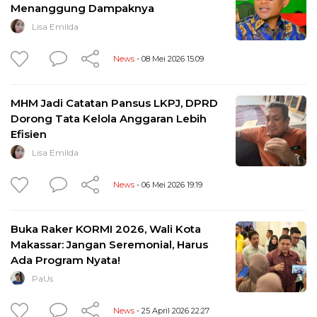
Menanggung Dampaknya
Lisa Emilda
News
- 08 Mei 2026 15:09
MHM Jadi Catatan Pansus LKPJ, DPRD
Dorong Tata Kelola Anggaran Lebih
Efisien
Lisa Emilda
News
- 06 Mei 2026 19:19
Buka Raker KORMI 2026, Wali Kota
Makassar: Jangan Seremonial, Harus
Ada Program Nyata!
PaUs
News
- 25 April 2026 22:27