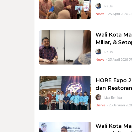
PaUs
News
- 25 April 2026 22
Wali Kota Ma
Miliar, & Se
PaUs
News
- 23 April 2026 07
HORE Expo 20
dan Restoran
Lisa Emilda
Bisnis
- 23 Januari 202
Wali Kota Ma