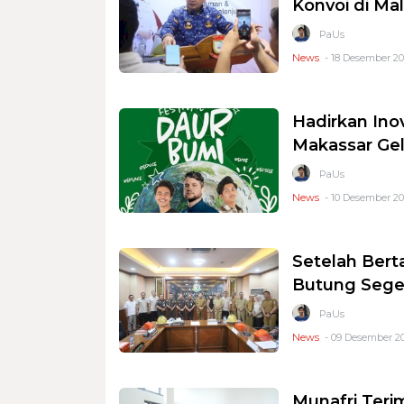
Konvoi di Ma
PaUs
News
- 18 Desember 20
Hadirkan In
Makassar Gel
PaUs
News
- 10 Desember 202
Setelah Bert
Butung Seger
PaUs
News
- 09 Desember 20
Munafri Teri