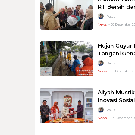
RT Bersih da
PaUs
News
- 08 Desember 20
Hujan Guyur 
Tangani Genan
PaUs
News
- 05 Desember 20
Aliyah Must
Inovasi Sosia
PaUs
News
- 04 Desember 20