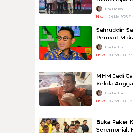
Lisa Emilda
News
- 24 Mei 2026 21
Sahruddin Sa
Pemkot Maka
Lisa Emilda
News
- 08 Mei 2026 15:
MHM Jadi Ca
Kelola Angga
Lisa Emilda
News
- 06 Mei 2026 19:1
Buka Raker K
Seremonial, 