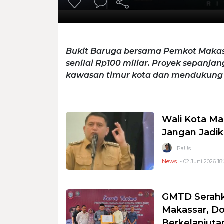
Bukit Baruga bersama Pemkot Makas
senilai Rp100 miliar. Proyek sepanja
kawasan timur kota dan mendukung 
Wali Kota Ma
Jangan Jadik
PaUs
News
- 02 Juni 2026 18
GMTD Serahk
Makassar, D
Berkelanjuta