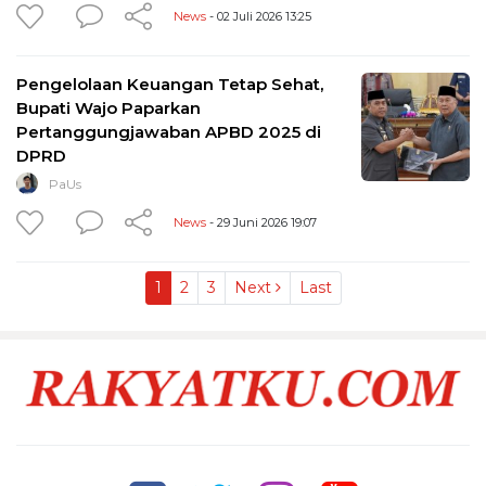
News
- 02 Juli 2026 13:25
Pengelolaan Keuangan Tetap Sehat,
Bupati Wajo Paparkan
Pertanggungjawaban APBD 2025 di
DPRD
PaUs
News
- 29 Juni 2026 19:07
1
2
3
Next
Last