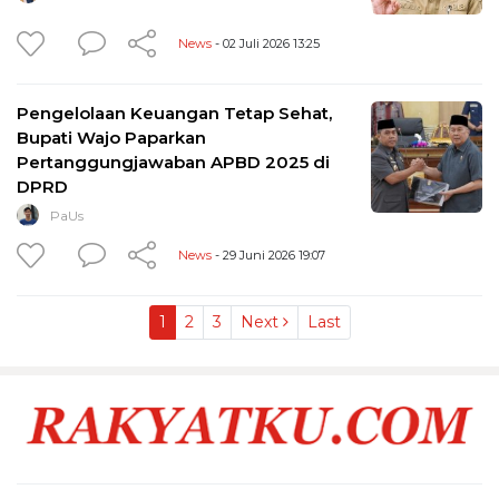
News
- 02 Juli 2026 13:25
Pengelolaan Keuangan Tetap Sehat,
Bupati Wajo Paparkan
Pertanggungjawaban APBD 2025 di
DPRD
PaUs
News
- 29 Juni 2026 19:07
1
2
3
Next
Last