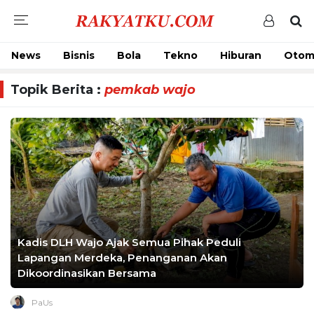
News
Bisnis
Bola
Tekno
Hiburan
Otom
Topik Berita :
pemkab wajo
Kadis DLH Wajo Ajak Semua Pihak Peduli
Lapangan Merdeka, Penanganan Akan
Dikoordinasikan Bersama
PaUs