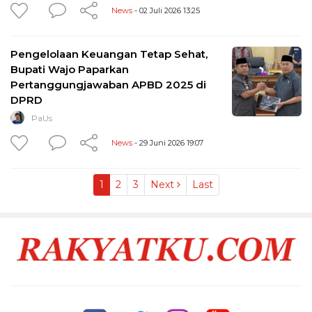
News
- 02 Juli 2026 13:25
Pengelolaan Keuangan Tetap Sehat,
Bupati Wajo Paparkan
Pertanggungjawaban APBD 2025 di
DPRD
PaUs
News
- 29 Juni 2026 19:07
1
2
3
Next
Last