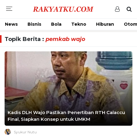
News
Bisnis
Bola
Tekno
Hiburan
Otom
Topik Berita :
pemkab wajo
Kadis DLH Wajo Pastikan Penertiban RTH Calaccu
Final, Siapkan Konsep untuk UMKM
Syukur Nutu