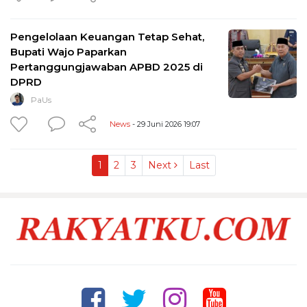
Pengelolaan Keuangan Tetap Sehat,
Bupati Wajo Paparkan
Pertanggungjawaban APBD 2025 di
DPRD
PaUs
News
- 29 Juni 2026 19:07
1
2
3
Next
Last