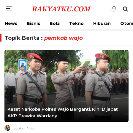
News
Bisnis
Bola
Tekno
Hiburan
Otom
Topik Berita :
pemkab wajo
Kasat Narkoba Polres Wajo Berganti, Kini Dijabat
AKP Prawira Wardany
Syukur Nutu