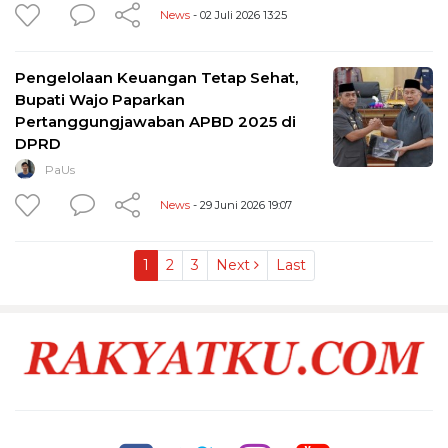
News
- 02 Juli 2026 13:25
Pengelolaan Keuangan Tetap Sehat,
Bupati Wajo Paparkan
Pertanggungjawaban APBD 2025 di
DPRD
PaUs
News
- 29 Juni 2026 19:07
1
2
3
Next
Last