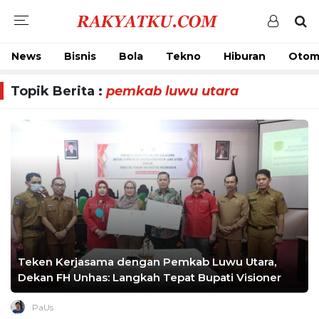
News
Bisnis
Bola
Tekno
Hiburan
Otom
Topik Berita :
pemkab luwu utara
Teken Kerjasama dengan Pemkab Luwu Utara,
Dekan FH Unhas: Langkah Tepat Bupati Visioner
PaUs