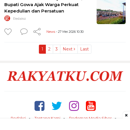
Bupati Gowa Ajak Warga Perkuat
Kepedulian dan Persatuan
Redaksi
News
- 27 Mei 2026 10:30
1
2
3
Next
Last
×
Redaksi
Tentang Kami
Pedoman Media Siber
Kontak
Disclaimer
Privacy Policy