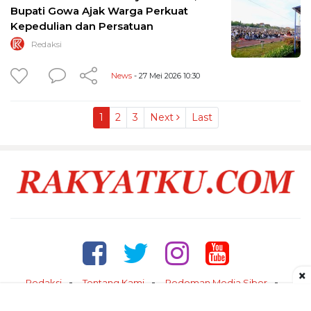
Bupati Gowa Ajak Warga Perkuat
Kepedulian dan Persatuan
Redaksi
News
- 27 Mei 2026 10:30
1
2
3
Next
Last
×
Redaksi
Tentang Kami
Pedoman Media Siber
Kontak
Disclaimer
Privacy Policy