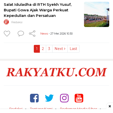
Salat Iduladha di RTH Syekh Yusuf,
Bupati Gowa Ajak Warga Perkuat
Kepedulian dan Persatuan
Redaksi
News
- 27 Mei 2026 10:30
1
2
3
Next
Last
×
Redaksi
Tentang Kami
Pedoman Media Siber