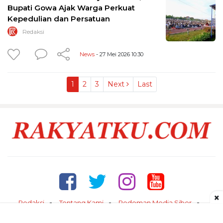
Bupati Gowa Ajak Warga Perkuat
Kepedulian dan Persatuan
Redaksi
News
- 27 Mei 2026 10:30
1
2
3
Next
Last
×
Redaksi
Tentang Kami
Pedoman Media Siber
Kontak
Disclaimer
Privacy Policy