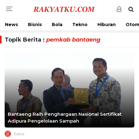
News
Bisnis
Bola
Tekno
Hiburan
Otom
Topik Berita :
pemkab bantaeng
Bantaeng Raih Penghargaan Nasional Sertifikat
Adipura Pengelolaan Sampah
Editor