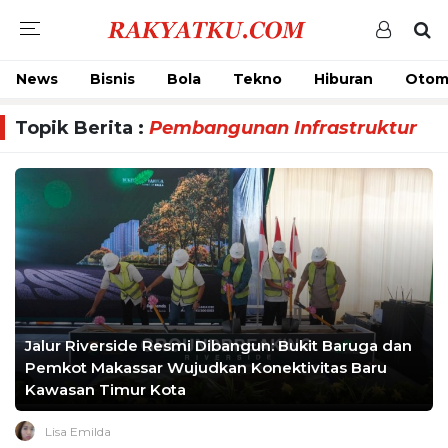
News
Bisnis
Bola
Tekno
Hiburan
Otom
Topik Berita :
Pembangunan Infrastruktur
Jalur Riverside Resmi Dibangun: Bukit Baruga dan
Pemkot Makassar Wujudkan Konektivitas Baru
Kawasan Timur Kota
Lisa Emilda