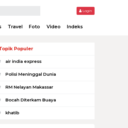
Login
s
Travel
Foto
Video
Indeks
Topik Populer
air india express
#
Polisi Meninggal Dunia
#
RM Nelayan Makassar
#
Bocah Diterkam Buaya
#
khatib
#