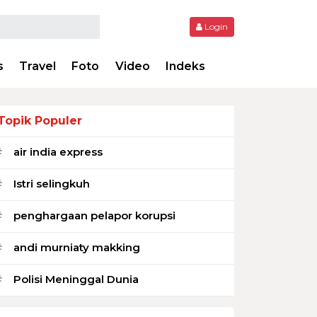
Login
s
Travel
Foto
Video
Indeks
Topik Populer
air india express
#
Istri selingkuh
#
penghargaan pelapor korupsi
#
andi murniaty makking
#
Polisi Meninggal Dunia
#