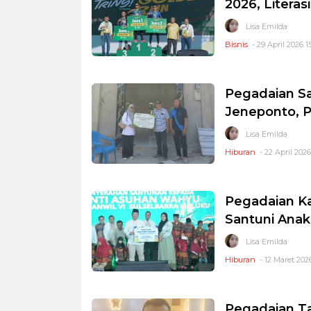
2026, Litera
Lisa Emilda
Bisnis
- 29 April 2026 1
Pegadaian S
Jeneponto, P
Lisa Emilda
Hiburan
- 22 April 2026
Pegadaian Ka
Santuni Anak
Lisa Emilda
Hiburan
- 12 Maret 202
Pegadaian Ta