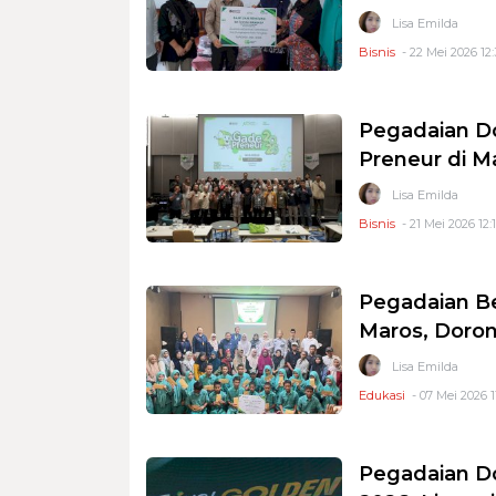
Lisa Emilda
Bisnis
- 22 Mei 2026 12:
Pegadaian D
Preneur di M
Lisa Emilda
Bisnis
- 21 Mei 2026 12:
Pegadaian Be
Maros, Doro
Lisa Emilda
Edukasi
- 07 Mei 2026 1
Pegadaian D