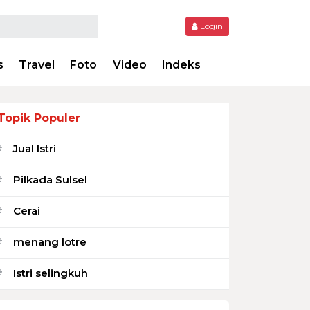
Login
s
Travel
Foto
Video
Indeks
Topik Populer
Jual Istri
#
Pilkada Sulsel
#
Cerai
#
menang lotre
#
Istri selingkuh
#