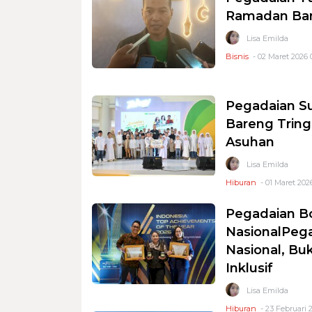
Ramadan Bar
Lisa Emilda
Bisnis
- 02 Maret 2026 
Pegadaian Su
Bareng Tring
Asuhan
Lisa Emilda
Hiburan
- 01 Maret 202
Pegadaian B
NasionalPeg
Nasional, Bu
Inklusif
Lisa Emilda
Hiburan
- 23 Februari 