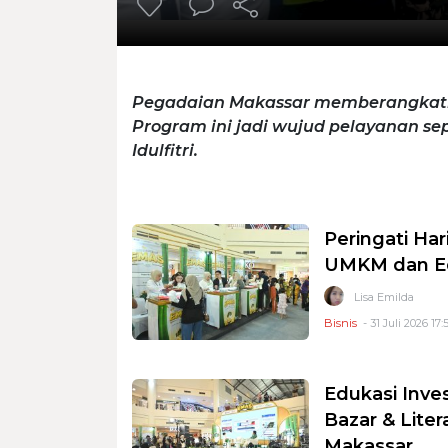
Pegadaian Makassar memberangkatka
Program ini jadi wujud pelayanan s
Idulfitri.
Peringati Ha
UMKM dan Ed
Lisa Emilda
Bisnis
- 31 Juli 2026 17:
Edukasi Inve
Bazar & Liter
Makassar