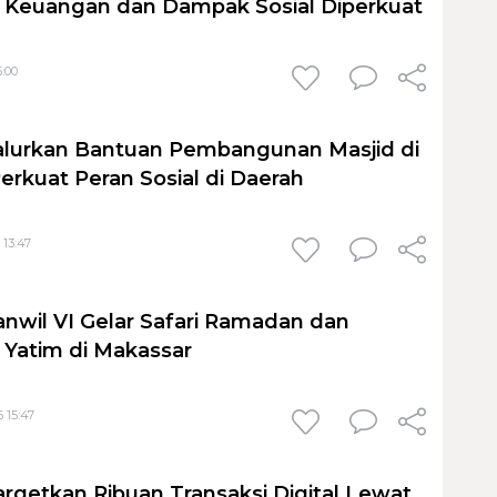
si Keuangan dan Dampak Sosial Diperkuat
5:00
alurkan Bantuan Pembangunan Masjid di
erkuat Peran Sosial di Daerah
 13:47
nwil VI Gelar Safari Ramadan dan
 Yatim di Makassar
6 15:47
rgetkan Ribuan Transaksi Digital Lewat