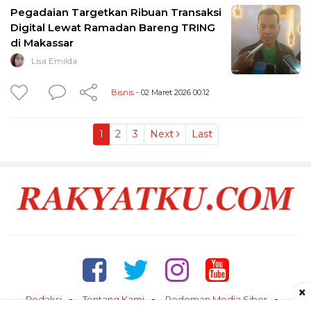
Pegadaian Targetkan Ribuan Transaksi
Digital Lewat Ramadan Bareng TRING
di Makassar
Lisa Emilda
Bisnis
- 02 Maret 2026 00:12
1
2
3
Next
Last
×
Redaksi
Tentang Kami
Pedoman Media Siber