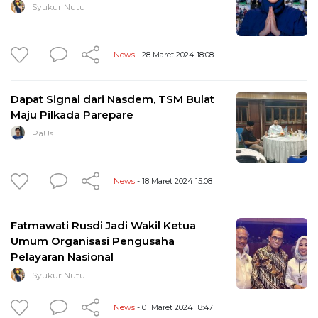
Syukur Nutu
News
- 28 Maret 2024 18:08
Dapat Signal dari Nasdem, TSM Bulat
Maju Pilkada Parepare
PaUs
News
- 18 Maret 2024 15:08
Fatmawati Rusdi Jadi Wakil Ketua
Umum Organisasi Pengusaha
Pelayaran Nasional
Syukur Nutu
News
- 01 Maret 2024 18:47