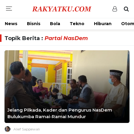
News
Bisnis
Bola
Tekno
Hiburan
Otom
Topik Berita :
Partai NasDem
Jelang Pilkada, Kader dan Pengurus NasDem
Bulukumba Ramai-Ramai Mundur
Alief Sappewali