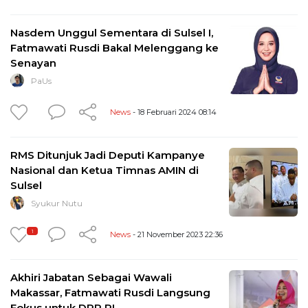
Nasdem Unggul Sementara di Sulsel I,
Fatmawati Rusdi Bakal Melenggang ke
Senayan
PaUs
News
- 18 Februari 2024 08:14
RMS Ditunjuk Jadi Deputi Kampanye
Nasional dan Ketua Timnas AMIN di
Sulsel
Syukur Nutu
1
News
- 21 November 2023 22:36
Akhiri Jabatan Sebagai Wawali
Makassar, Fatmawati Rusdi Langsung
Fokus untuk DPR RI